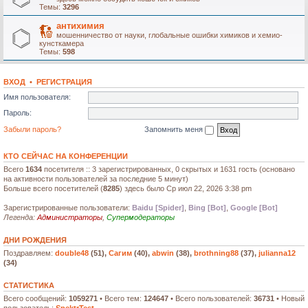
Темы:
3296
антихимия
мошенничество от науки, глобальные ошибки химиков и хемио-
кунсткамера
Темы:
598
ВХОД
•
РЕГИСТРАЦИЯ
Имя пользователя:
Пароль:
Забыли пароль?
Запомнить меня
КТО СЕЙЧАС НА КОНФЕРЕНЦИИ
Всего
1634
посетителя :: 3 зарегистрированных, 0 скрытых и 1631 гость (основано
на активности пользователей за последние 5 минут)
Больше всего посетителей (
8285
) здесь было Ср июл 22, 2026 3:38 pm
Зарегистрированные пользователи:
Baidu [Spider]
,
Bing [Bot]
,
Google [Bot]
Легенда:
Администраторы
,
Супермодераторы
ДНИ РОЖДЕНИЯ
Поздравляем:
double48
(51),
Сагим
(40),
abwin
(38),
brothning88
(37),
julianna12
(34)
СТАТИСТИКА
Всего сообщений:
1059271
• Всего тем:
124647
• Всего пользователей:
36731
• Новый
пользователь:
SpektrTest