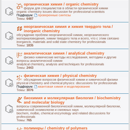
органическая химия / organic chemistry
форум для специалистов в области органической химии
organic chemistry issues discussion for professional scientists
Подфорум:
проверенные синтезы
Темы:
6487
неорганическая химия и химия твердого тела /
inorganic chemistry
обсуждение проблем неорганической химии, неорганического
материаловедения, химии твердого тела и всего, что с этим связано
inorgancis, materials and solid state chemistry for professionals
Темы:
1835
аналитическая химия / analytical chemistry
физико-химические методы исследования, методики и другие
вопросы аналитической химии
analytical chemistry, analysis and techniques for professionals
Темы:
2443
физическая химия / physical chemistry
обсуждение вопросов физической химии и химической физики
physical chemistry and chemical physics: discussions for professionals
Подфорум:
квантовая химия и моделирование
Темы:
3076
биохимия и молекулярная биология / biochemistry
and molecular biology
вопросы современной биологической химии, молекулярной биологии,
химической энзимологии и смежных наук
biochem, molbio, chemical enzymology and related discussions for
professionals
Темы:
765
полимеры / chemistry of polymers