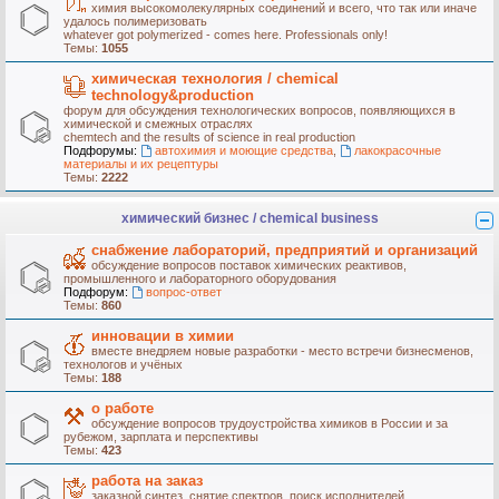
химия высокомолекулярных соединений и всего, что так или иначе
удалось полимеризовать
whatever got polymerized - comes here. Professionals only!
Темы:
1055
химическая технология / chemical
technology&production
форум для обсуждения технологических вопросов, появляющихся в
химической и смежных отраслях
chemtech and the results of science in real production
Подфорумы:
автохимия и моющие средства
,
лакокрасочные
материалы и их рецептуры
Темы:
2222
химический бизнес / chemical business
снабжение лабораторий, предприятий и организаций
обсуждение вопросов поставок химических реактивов,
промышленного и лабораторного оборудования
Подфорум:
вопрос-ответ
Темы:
860
инновации в химии
вместе внедряем новые разработки - место встречи бизнесменов,
технологов и учёных
Темы:
188
о работе
обсуждение вопросов трудоустройства химиков в России и за
рубежом, зарплата и перспективы
Темы:
423
работа на заказ
заказной синтез, снятие спектров, поиск исполнителей