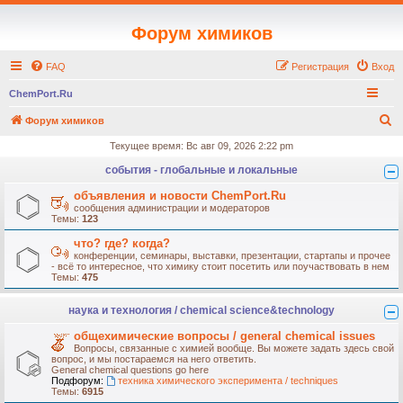
Форум химиков
FAQ
Регистрация
Вход
ChemPort.Ru
П
Форум химиков
о
Текущее время: Вс авг 09, 2026 2:22 pm
и
события - глобальные и локальные
с
объявления и новости ChemPort.Ru
к
сообщения администрации и модераторов
Темы:
123
что? где? когда?
конференции, семинары, выставки, презентации, стартапы и прочее
- всё то интересное, что химику стоит посетить или поучаствовать в нем
Темы:
475
наука и технология / chemical science&technology
общехимические вопросы / general chemical issues
Вопросы, связанные с химией вообще. Вы можете задать здесь свой
вопрос, и мы постараемся на него ответить.
General chemical questions go here
Подфорум:
техника химического эксперимента / techniques
Темы:
6915