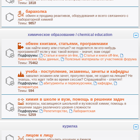
Темы:
1818
барахолка
обмен и продажа реактивов, оборудования и всего связанного с
лабораторной химией
Темы:
9857
химическое образование / chemical education
обмен книгами, статьями, программами
как найти книгу или статью? не поделится ли кто-нибудь
программой? если у вас такой вопрос - значит, вам сюда!
Подфорумы:
Статьи и книги on-line
,
Статьи и книги off-line
,
Химические базы данных
,
Полезные материалы от участников форума
Темы:
75462
учеба - поступление, экзамены, зачеты и кафедры
завалил экзамен или зачет, прогулял прак, не ходил на лекции? Не
знаешь, что ждет тебя во время сессии? Спрашивайте - ответят!
Подфорумы:
абитуриенты и первокурсники
,
кафедры
,
аспирантура
Темы:
594
химия в школе и вузе, помощь в решении задач
вопросы, касающиеся школьной и вузовской химии; помощь в
решении задач различного уровня сложности
Подфорумы:
Репетиторство
,
Лаборантская
Темы:
5259
курилка
лицом к лицу
здесь можно обсудить кошечек и ёжиков