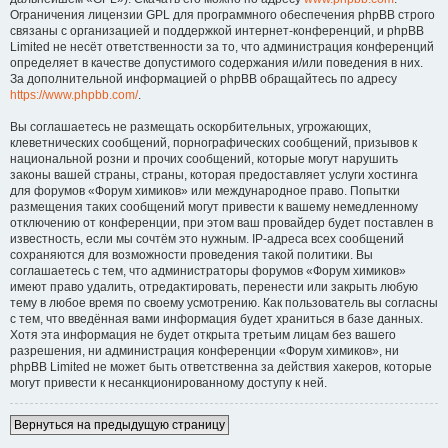
Ограничения лицензии GPL для программного обеспечения phpBB строго
связаны с организацией и поддержкой интернет-конференций, и phpBB
Limited не несёт ответственности за то, что администрация конференций
определяет в качестве допустимого содержания и/или поведения в них.
За дополнительной информацией о phpBB обращайтесь по адресу
https://www.phpbb.com/
.
Вы соглашаетесь не размещать оскорбительных, угрожающих,
клеветнических сообщений, порнографических сообщений, призывов к
национальной розни и прочих сообщений, которые могут нарушить
законы вашей страны, страны, которая предоставляет услуги хостинга
для форумов «Форум химиков» или международное право. Попытки
размещения таких сообщений могут привести к вашему немедленному
отключению от конференции, при этом ваш провайдер будет поставлен в
известность, если мы сочтём это нужным. IP-адреса всех сообщений
сохраняются для возможности проведения такой политики. Вы
соглашаетесь с тем, что администраторы форумов «Форум химиков»
имеют право удалить, отредактировать, перенести или закрыть любую
тему в любое время по своему усмотрению. Как пользователь вы согласны
с тем, что введённая вами информация будет храниться в базе данных.
Хотя эта информация не будет открыта третьим лицам без вашего
разрешения, ни администрация конференции «Форум химиков», ни
phpBB Limited не может быть ответственна за действия хакеров, которые
могут привести к несанкционированному доступу к ней.
Вернуться на предыдущую страницу