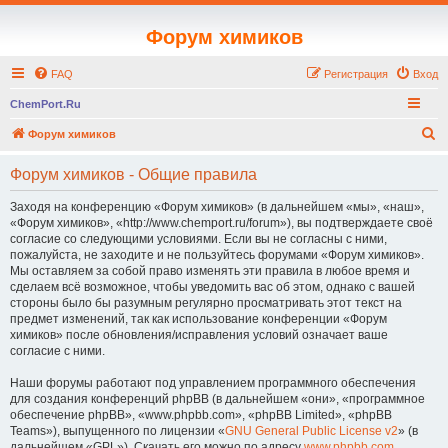
Форум химиков
FAQ
Регистрация
Вход
ChemPort.Ru
П
Форум химиков
о
Форум химиков - Общие правила
и
с
Заходя на конференцию «Форум химиков» (в дальнейшем «мы», «наш»,
«Форум химиков», «http://www.chemport.ru/forum»), вы подтверждаете своё
к
согласие со следующими условиями. Если вы не согласны с ними,
пожалуйста, не заходите и не пользуйтесь форумами «Форум химиков».
Мы оставляем за собой право изменять эти правила в любое время и
сделаем всё возможное, чтобы уведомить вас об этом, однако с вашей
стороны было бы разумным регулярно просматривать этот текст на
предмет изменений, так как использование конференции «Форум
химиков» после обновления/исправления условий означает ваше
согласие с ними.
Наши форумы работают под управлением программного обеспечения
для создания конференций phpBB (в дальнейшем «они», «программное
обеспечение phpBB», «www.phpbb.com», «phpBB Limited», «phpBB
Teams»), выпущенного по лицензии «
GNU General Public License v2
» (в
дальнейшем «GPL»). Скачать его можно по адресу
www.phpbb.com
.