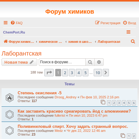
Форум химиков
FAQ
Регистрация
Вход
ChemPort.Ru
П
Форум химиков
химическое образование / chemical education
химия в школе и вузе, помощь в решении задач
Лаборантская
о
Лаборантская
и
Поиск
Расширенный пои
Новая тема
с
к
Страница
1
из
10
1
2
3
4
5
10
След.
188 тем
…
Темы
Степень окисления -5
Последнее сообщение
Droog_Andrey
«
Пн фев 10, 2025 2:16 pm
Ответы:
117
1
2
3
4
5
6
Как заставить красиво среагировать йод с алюминием?
Последнее сообщение
fullerist
«
Пн июл 10, 2023 6:47 pm
Ответы:
1
Поливиниловый спирт. Хочу задать странный вопрос.
Последнее сообщение
Medz
«
Чт дек 22, 2022 12:46 am
Ответы:
23
1
2