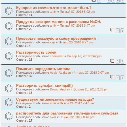
1
6
7
8
9
…
Купорос из хозмага-что это может быть?
Последнее сообщение
amik
«
Пн май 07, 2018 8:02 pm
Ответы:
14
Продукты реакции магния с расплавом NaOH.
Последнее сообщение
amik
«
Пн май 07, 2018 3:47 pm
Ответы:
29
1
2
Проверьте пожалуйста схему превращений
Последнее сообщение
ximi
«
Пт апр 20, 2018 9:27 pm
Ответы:
4
Растворимость солей
Последнее сообщение
chemister
«
Пн апр 16, 2018 3:47 pm
Ответы:
23
1
2
Помогите определить металл
Последнее сообщение
Avak_Avakyan
«
Чт мар 22, 2018 2:07 pm
Ответы:
32
1
2
Растворить сульфат свинца(II)
Последнее сообщение
Droog_Andrey
«
Вс фев 11, 2018 2:35 pm
Ответы:
13
Существуют ли железо-калиевые квасцы?
Последнее сообщение
amik
«
Вт ноя 21, 2017 2:47 pm
Ответы:
2
растворитель для разложения этилендиамин сульфата
Последнее сообщение
avor
«
Чт июн 22, 2017 8:46 pm
Ответы:
17