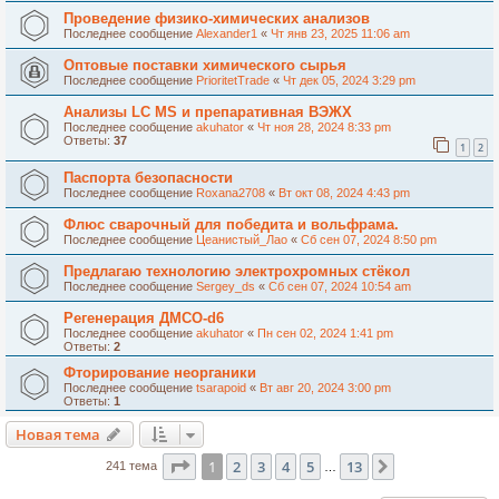
Проведение физико-химических анализов
Последнее сообщение
Alexander1
«
Чт янв 23, 2025 11:06 am
Оптовые поставки химического сырья
Последнее сообщение
PrioritetTrade
«
Чт дек 05, 2024 3:29 pm
Анализы LC MS и препаративная ВЭЖХ
Последнее сообщение
akuhator
«
Чт ноя 28, 2024 8:33 pm
Ответы:
37
1
2
Паспорта безопасности
Последнее сообщение
Roxana2708
«
Вт окт 08, 2024 4:43 pm
Флюс сварочный для победита и вольфрама.
Последнее сообщение
Цеанистый_Лао
«
Сб сен 07, 2024 8:50 pm
Предлагаю технологию электрохромных стёкол
Последнее сообщение
Sergey_ds
«
Сб сен 07, 2024 10:54 am
Регенерация ДМСО-d6
Последнее сообщение
akuhator
«
Пн сен 02, 2024 1:41 pm
Ответы:
2
Фторирование неорганики
Последнее сообщение
tsarapoid
«
Вт авг 20, 2024 3:00 pm
Ответы:
1
Новая тема
Страница
1
из
13
1
2
3
4
5
13
След.
241 тема
…