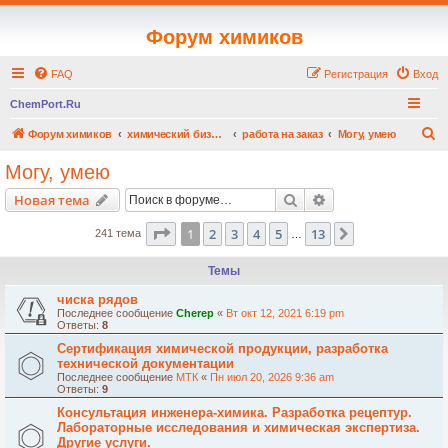
Форум химиков
FAQ
Регистрация
Вход
ChemPort.Ru
П
Форум химиков
химический бизнес / chemical business
работа на заказ
Могу, умею
о
Могу, умею
и
Поиск
Расширенный пои
Новая тема
с
к
Страница
1
из
13
1
2
3
4
5
13
След.
241 тема
…
Темы
чиска рядов
Последнее сообщение
Cherep
«
Вт окт 12, 2021 6:19 pm
Ответы:
8
Сертификация химической продукции, разработка
технической документации
Последнее сообщение
МТК
«
Пн июл 20, 2026 9:36 am
Ответы:
9
Консультация инженера-химика. Разработка рецептур.
Лабораторные исследования и химическая экспертиза.
Другие услуги.