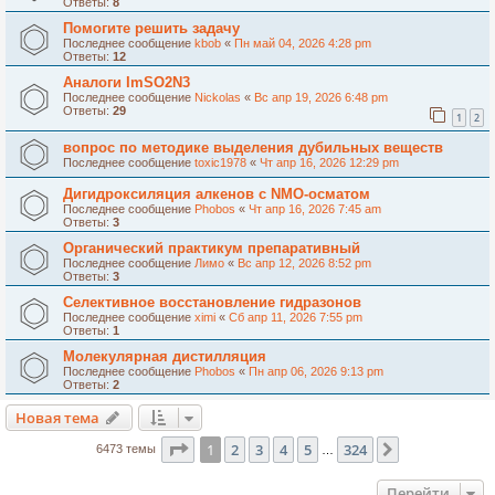
Ответы:
8
Помогите решить задачу
Последнее сообщение
kbob
«
Пн май 04, 2026 4:28 pm
Ответы:
12
Аналоги ImSO2N3
Последнее сообщение
Nickolas
«
Вс апр 19, 2026 6:48 pm
Ответы:
29
1
2
вопрос по методике выделения дубильных веществ
Последнее сообщение
toxic1978
«
Чт апр 16, 2026 12:29 pm
Дигидроксиляция алкенов с NMO-осматом
Последнее сообщение
Phobos
«
Чт апр 16, 2026 7:45 am
Ответы:
3
Органический практикум препаративный
Последнее сообщение
Лимо
«
Вс апр 12, 2026 8:52 pm
Ответы:
3
Селективное восстановление гидразонов
Последнее сообщение
ximi
«
Сб апр 11, 2026 7:55 pm
Ответы:
1
Молекулярная дистилляция
Последнее сообщение
Phobos
«
Пн апр 06, 2026 9:13 pm
Ответы:
2
Новая тема
Страница
1
из
324
1
2
3
4
5
324
След.
6473 темы
…
Перейти