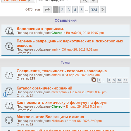
Страница
1
из
324
1
2
3
4
5
324
След.
6473 темы
…
Объявления
Дополнения к правилам.
Последнее сообщение
Cherep
«
Вс май 09, 2010 10:07 pm
Перечень запрещенных наркотических и психотропных
веществ
Последнее сообщение
amik
«
Сб мар 26, 2011 9:31 pm
Ответы:
1
Темы
Соединения, токсичность которых неочевидна
Последнее сообщение
antabu
«
Вт апр 28, 2026 6:41 am
Ответы:
219
1
8
9
10
11
…
Каталог органических знаний
Последнее сообщение
mercaptan
«
Сб май 25, 2013 8:46 pm
Ответы:
14
Как поместить химическую формулу на форум
Последнее сообщение
Cherep
«
Вт мар 29, 2011 5:02 pm
Ответы:
2
Мягкое снятие Boc защиты с амина
Последнее сообщение
Nickolas
«
Чт авг 06, 2026 2:40 pm
Ответы:
12