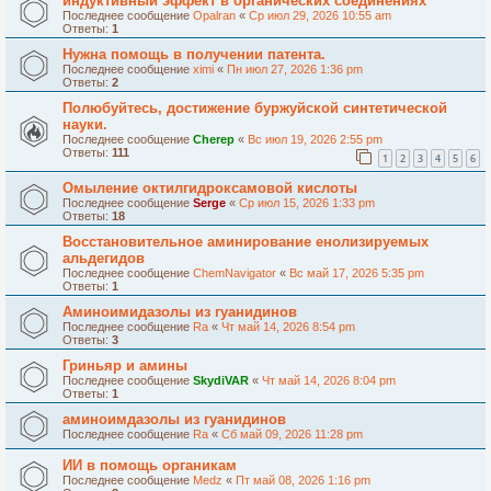
индуктивный эффект в органических соединениях
Последнее сообщение
Opalran
«
Ср июл 29, 2026 10:55 am
Ответы:
1
Нужна помощь в получении патента.
Последнее сообщение
ximi
«
Пн июл 27, 2026 1:36 pm
Ответы:
2
Полюбуйтесь, достижение буржуйской синтетической
науки.
Последнее сообщение
Cherep
«
Вс июл 19, 2026 2:55 pm
Ответы:
111
1
2
3
4
5
6
Омыление октилгидроксамовой кислоты
Последнее сообщение
Serge
«
Ср июл 15, 2026 1:33 pm
Ответы:
18
Восстановительное аминирование енолизируемых
альдегидов
Последнее сообщение
ChemNavigator
«
Вс май 17, 2026 5:35 pm
Ответы:
1
Аминоимидазолы из гуанидинов
Последнее сообщение
Ra
«
Чт май 14, 2026 8:54 pm
Ответы:
3
Гриньяр и амины
Последнее сообщение
SkydiVAR
«
Чт май 14, 2026 8:04 pm
Ответы:
1
аминоимдазолы из гуанидинов
Последнее сообщение
Ra
«
Сб май 09, 2026 11:28 pm
ИИ в помощь органикам
Последнее сообщение
Medz
«
Пт май 08, 2026 1:16 pm