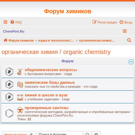
Форум химиков
FAQ
Регистрация
Вход
ChemPort.Ru
П
Форум химиков
наука и технология / chemical science&technology
органическая химия / organic chemistry
о
органическая химия / organic chemistry
и
Форум
с
к
общехимические вопросы
с бытовыми вопросами - сюда
химические базы данных
поискать чьи-то свойства и реакции - это сюда
химия в школе и вузе
с учебными задачами - сюда
проверенные синтезы
синтетические методики, разработанные и опробованные авторами -
посетителями форума ChemPort.Ru
Темы:
12
Поиск
Расширенный пои
Новая тема