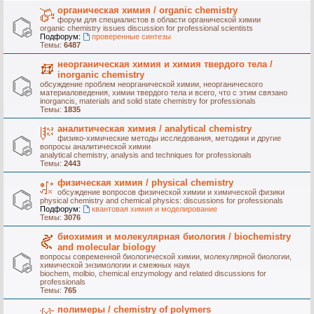
органическая химия / organic chemistry
форум для специалистов в области органической химии
organic chemistry issues discussion for professional scientists
Подфорум:
проверенные синтезы
Темы:
6487
неорганическая химия и химия твердого тела /
inorganic chemistry
обсуждение проблем неорганической химии, неорганического
материаловедения, химии твердого тела и всего, что с этим связано
inorgancis, materials and solid state chemistry for professionals
Темы:
1835
аналитическая химия / analytical chemistry
физико-химические методы исследования, методики и другие
вопросы аналитической химии
analytical chemistry, analysis and techniques for professionals
Темы:
2443
физическая химия / physical chemistry
обсуждение вопросов физической химии и химической физики
physical chemistry and chemical physics: discussions for professionals
Подфорум:
квантовая химия и моделирование
Темы:
3076
биохимия и молекулярная биология / biochemistry
and molecular biology
вопросы современной биологической химии, молекулярной биологии,
химической энзимологии и смежных наук
biochem, molbio, chemical enzymology and related discussions for
professionals
Темы:
765
полимеры / chemistry of polymers