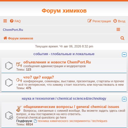
Форум химиков
FAQ
Регистрация
Вход
ChemPort.Ru
П
Форум химиков
о
Текущее время: Чт авг 06, 2026 8:32 pm
и
события - глобальные и локальные
с
объявления и новости ChemPort.Ru
к
сообщения администрации и модераторов
Темы:
123
что? где? когда?
конференции, семинары, выставки, презентации, стартапы и прочее
- всё то интересное, что химику стоит посетить или поучаствовать в нем
Темы:
475
наука и технология / chemical science&technology
общехимические вопросы / general chemical issues
Вопросы, связанные с химией вообще. Вы можете задать здесь свой
вопрос, и мы постараемся на него ответить.
General chemical questions go here
Подфорум:
техника химического эксперимента / techniques
Темы:
6914