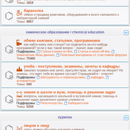
Темы:
1818
барахолка
обмен и продажа реактивов, оборудования и всего связанного с
лабораторной химией
Темы:
9857
химическое образование / chemical education
обмен книгами, статьями, программами
как найти книгу или статью? не поделится ли кто-нибудь
программой? если у вас такой вопрос - значит, вам сюда!
Подфорумы:
Статьи и книги on-line
,
Статьи и книги off-line
,
Химические базы данных
,
Полезные материалы от участников форума
Темы:
75460
учеба - поступление, экзамены, зачеты и кафедры
завалил экзамен или зачет, прогулял прак, не ходил на лекции? Не
знаешь, что ждет тебя во время сессии? Спрашивайте - ответят!
Подфорумы:
абитуриенты и первокурсники
,
кафедры
,
аспирантура
Темы:
594
химия в школе и вузе, помощь в решении задач
вопросы, касающиеся школьной и вузовской химии; помощь в
решении задач различного уровня сложности
Подфорумы:
Репетиторство
,
Лаборантская
Темы:
5259
курилка
лицом к лицу
здесь можно обсудить кошечек и ёжиков