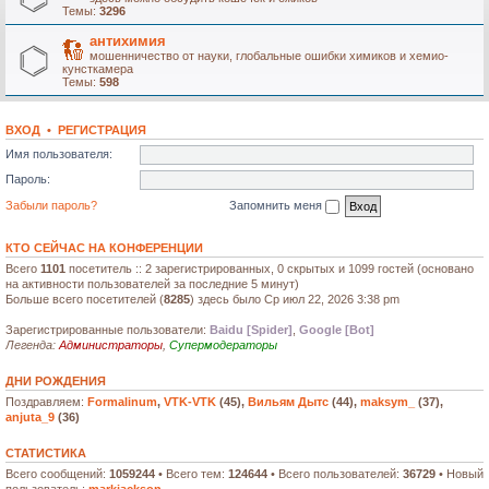
Темы:
3296
антихимия
мошенничество от науки, глобальные ошибки химиков и хемио-
кунсткамера
Темы:
598
ВХОД
•
РЕГИСТРАЦИЯ
Имя пользователя:
Пароль:
Забыли пароль?
Запомнить меня
КТО СЕЙЧАС НА КОНФЕРЕНЦИИ
Всего
1101
посетитель :: 2 зарегистрированных, 0 скрытых и 1099 гостей (основано
на активности пользователей за последние 5 минут)
Больше всего посетителей (
8285
) здесь было Ср июл 22, 2026 3:38 pm
Зарегистрированные пользователи:
Baidu [Spider]
,
Google [Bot]
Легенда:
Администраторы
,
Супермодераторы
ДНИ РОЖДЕНИЯ
Поздравляем:
Formalinum
,
VTK-VTK
(45),
Вильям Дытс
(44),
maksym_
(37),
anjuta_9
(36)
СТАТИСТИКА
Всего сообщений:
1059244
• Всего тем:
124644
• Всего пользователей:
36729
• Новый
пользователь:
markjackson