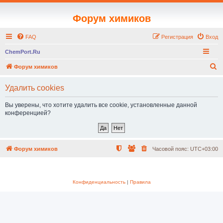
Форум химиков
FAQ
Регистрация
Вход
ChemPort.Ru
П
Форум химиков
о
Удалить cookies
и
с
Вы уверены, что хотите удалить все cookie, установленные данной
конференцией?
к
Форум химиков
Часовой пояс:
UTC+03:00
Конфиденциальность
|
Правила