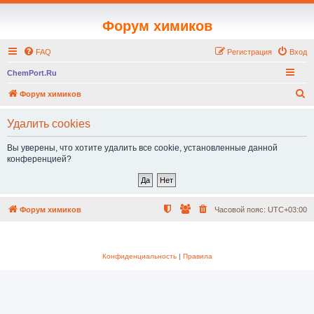
Форум химиков
FAQ
Регистрация
Вход
ChemPort.Ru
П
Форум химиков
о
Удалить cookies
и
с
Вы уверены, что хотите удалить все cookie, установленные данной
конференцией?
к
Форум химиков
Часовой пояс:
UTC+03:00
Конфиденциальность
|
Правила