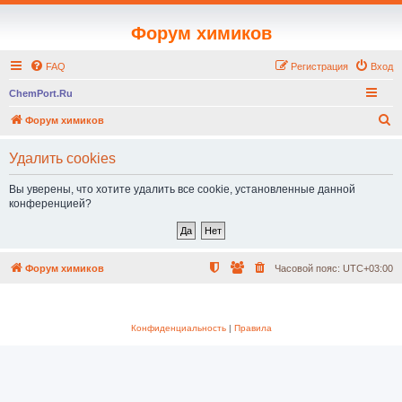
Форум химиков
FAQ
Регистрация
Вход
ChemPort.Ru
П
Форум химиков
о
Удалить cookies
и
с
Вы уверены, что хотите удалить все cookie, установленные данной
конференцией?
к
Форум химиков
Часовой пояс:
UTC+03:00
Конфиденциальность
|
Правила