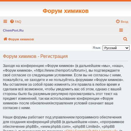
Форум химиков
FAQ
Вход
ChemPort.Ru
П
Форум химиков
о
Язык:
и
Форум химиков - Регистрация
с
Заходя на конференцию «Форум химиков» (в дальнейшем «мы», «наш»,
к
«Форум химиков», «https://www.chemport.ru/forum»), вы подтверждаете
своё согласие со следующими условиями. Если вы не согласны с ними,
пожалуйста, не заходите и не пользуйтесь форумами «Форум химиков».
Мы оставляем за собой право изменять эти правила в любое время и
сделаем всё возможное, чтобы уведомить вас об этом, однако с вашей
стороны было бы разумным регулярно просматривать этот текст на
предмет изменений, так как использование конференции «Форум
химиков» после обновления/исправления условий означает ваше
согласие с ними.
Наши форумы работают под управлением программного обеспечения
для создания конференций phpBB (в дальнейшем «они», «программное
обеспечение phpBB», «www.phpbb.com», «phpBB Limited», «phpBB