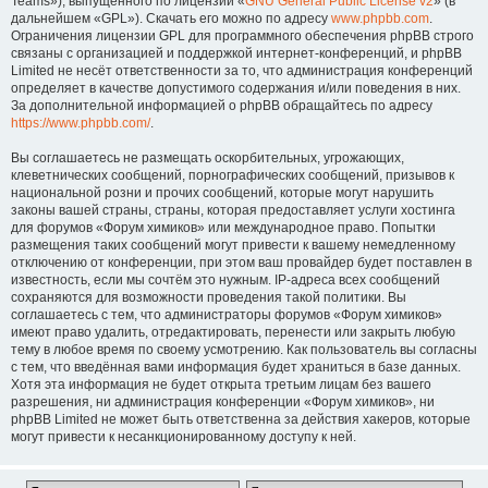
Teams»), выпущенного по лицензии «
GNU General Public License v2
» (в
дальнейшем «GPL»). Скачать его можно по адресу
www.phpbb.com
.
Ограничения лицензии GPL для программного обеспечения phpBB строго
связаны с организацией и поддержкой интернет-конференций, и phpBB
Limited не несёт ответственности за то, что администрация конференций
определяет в качестве допустимого содержания и/или поведения в них.
За дополнительной информацией о phpBB обращайтесь по адресу
https://www.phpbb.com/
.
Вы соглашаетесь не размещать оскорбительных, угрожающих,
клеветнических сообщений, порнографических сообщений, призывов к
национальной розни и прочих сообщений, которые могут нарушить
законы вашей страны, страны, которая предоставляет услуги хостинга
для форумов «Форум химиков» или международное право. Попытки
размещения таких сообщений могут привести к вашему немедленному
отключению от конференции, при этом ваш провайдер будет поставлен в
известность, если мы сочтём это нужным. IP-адреса всех сообщений
сохраняются для возможности проведения такой политики. Вы
соглашаетесь с тем, что администраторы форумов «Форум химиков»
имеют право удалить, отредактировать, перенести или закрыть любую
тему в любое время по своему усмотрению. Как пользователь вы согласны
с тем, что введённая вами информация будет храниться в базе данных.
Хотя эта информация не будет открыта третьим лицам без вашего
разрешения, ни администрация конференции «Форум химиков», ни
phpBB Limited не может быть ответственна за действия хакеров, которые
могут привести к несанкционированному доступу к ней.