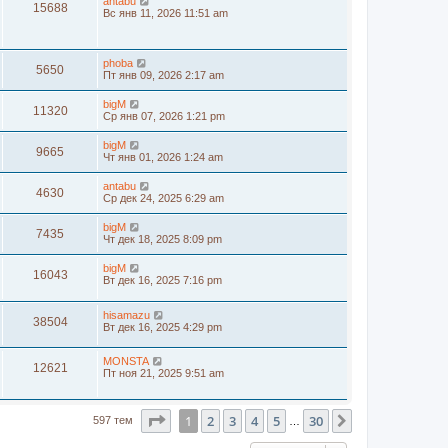
antabu
15688
Вс янв 11, 2026 11:51 am
phoba
5650
Пт янв 09, 2026 2:17 am
bigM
11320
Ср янв 07, 2026 1:21 pm
bigM
9665
Чт янв 01, 2026 1:24 am
antabu
4630
Ср дек 24, 2025 6:29 am
bigM
7435
Чт дек 18, 2025 8:09 pm
bigM
16043
Вт дек 16, 2025 7:16 pm
hisamazu
38504
Вт дек 16, 2025 4:29 pm
MONSTA
12621
Пт ноя 21, 2025 9:51 am
Страница
1
из
30
1
2
3
4
5
30
След.
597 тем
…