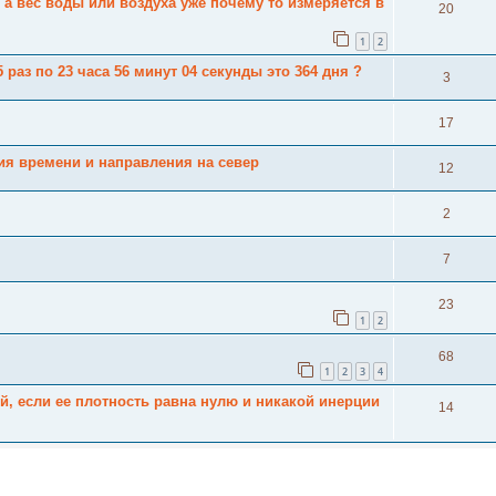
 а вес воды или воздуха уже почему то измеряется в
20
1
2
 раз по 23 часа 56 минут 04 секунды это 364 дня ?
3
17
ия времени и направления на север
12
2
7
23
1
2
68
1
2
3
4
й, если ее плотность равна нулю и никакой инерции
14