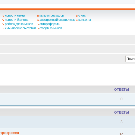
новости науки
каталог ресурсов
о нас
новости бизнеса
электронный справочник
контакты
работа для химиков
авторефераты
химические выставки
форум химиков
ширенный поиск
ОТВЕТЫ
0
ОТВЕТЫ
3
прогресса
14