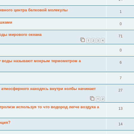
тивного центра белковой молекулы
1
ушками
0
воды мирового океана
71
1
2
3
4
0
у воды называют мокрым термометром а
6
7
 атмосферного находясь внутри колбы начинает
27
1
2
тролизе используя то что водород легче воздуха а
13
юция?
14