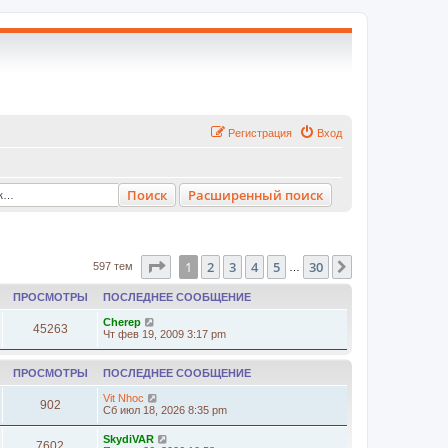
Регистрация
Вход
Поиск
Расширенный поиск
Страница
1
из
30
1
2
3
4
5
30
След.
597 тем
…
ПРОСМОТРЫ
ПОСЛЕДНЕЕ СООБЩЕНИЕ
Cherep
45263
Чт фев 19, 2009 3:17 pm
ПРОСМОТРЫ
ПОСЛЕДНЕЕ СООБЩЕНИЕ
Vit Nhoc
902
Сб июл 18, 2026 8:35 pm
SkydiVAR
7602