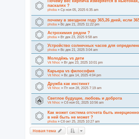
Почему вес кирпича измеряется в ньютонах,
паскалях ?
phoba
» Ср ноя 05, 2025 6:35 am
почему в звездном году 365,26 дней, если 365
phoba
» Вс дек 21, 2025 11:22 pm
Астрохимия рядом ?
phoba
» Вт дек 23, 2025 9:58 am
Устройство солнечных часов для определен
phoba
» Вс дек 21, 2025 3:04 am
Молодёжь vs дети
Vit Nhoc
» Вт дек 23, 2025 10:01 pm
Карьера vs философия
Vit Nhoc
» Вс дек 14, 2025 4:04 pm
Дружба как инстинкт
Vit Nhoc
» Пт ноя 28, 2025 7:19 am
Светлое будущее, любовь и доброта
Vit Nhoc
» Сб ноя 01, 2025 10:56 am
Как может система отсчета быть инерционно
в ней быть не может ?
phoba
» Сб окт 25, 2025 10:27 am
Новая тема