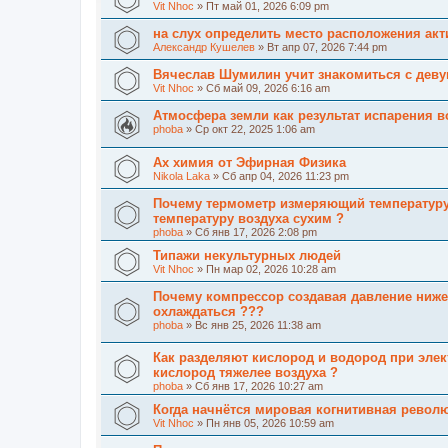
Vit Nhoc
» Пт май 01, 2026 6:09 pm
на слух определить место расположения ак
Александр Кушелев
» Вт апр 07, 2026 7:44 pm
Вячеслав Шумилин учит знакомиться с дев
Vit Nhoc
» Сб май 09, 2026 6:16 am
Атмосфера земли как результат испарения 
phoba
» Ср окт 22, 2025 1:06 am
Ах химия от Эфирная Физика
Nikola Laka
» Сб апр 04, 2026 11:23 pm
Почему термометр измеряющий температур
температуру воздуха сухим ?
phoba
» Сб янв 17, 2026 2:08 pm
Типажи некультурных людей
Vit Nhoc
» Пн мар 02, 2026 10:28 am
Почему компрессор создавая давление ниже
охлаждаться ???
phoba
» Вс янв 25, 2026 11:38 am
Как разделяют кислород и водород при элек
кислород тяжелее воздуха ?
phoba
» Сб янв 17, 2026 10:27 am
Когда начнётся мировая когнитивная револ
Vit Nhoc
» Пн янв 05, 2026 10:59 am