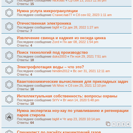
Последнее сообщение
Nickolas
«
Ср сен 13, 2023 12:50 pm
Ответы:
15
Нужна услуга микрогрануляции
Последнее сообщение
Станислав77
«
Сб сен 02, 2023 1:11 am
Отечественная электроника
Последнее сообщение
bigM
«
Ср дек 28, 2022 1:27 am
Ответы:
7
Извлечение свинца и кадмия из оксида цинка
Последнее сообщение
Zord
«
Пн авг 08, 2022 1:54 pm
Ответы:
4
Поиск технологий под производство
Последнее сообщение
duke2003
«
Пн ноя 29, 2021 7:51 am
Ответы:
18
Электрофлотация воды – что это?
Последнее сообщение
himdim2012
«
Вс окт 31, 2021 12:11 am
Ответы:
4
Квантовохимические вычисления для прикладных задач
Последнее сообщение
Vit Nhoc
«
Сб сен 25, 2021 12:10 pm
Ответы:
18
Интеллектуальная собственность: вопросы охраны
Последнее сообщение
StYV
«
Вт июл 14, 2020 5:48 pm
Ответы:
18
Нужна экспертиза ноу-хау по улавливанию и регенерации
паров стирола
Последнее сообщение
bigM
«
Чт апр 23, 2020 10:14 pm
Ответы:
64
1
2
3
4
Специалист по расчёту концентраций газов