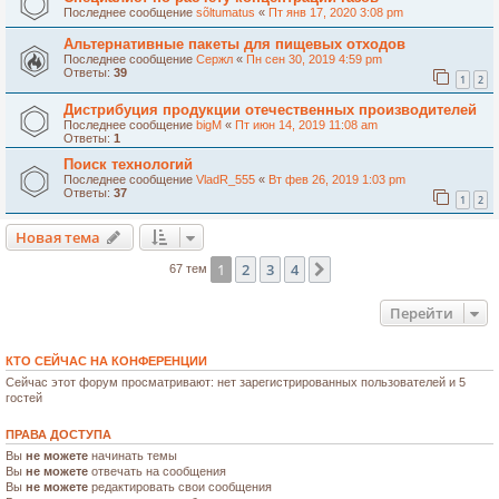
Последнее сообщение
sõltumatus
«
Пт янв 17, 2020 3:08 pm
Альтернативные пакеты для пищевых отходов
Последнее сообщение
Сержл
«
Пн сен 30, 2019 4:59 pm
Ответы:
39
1
2
Дистрибуция продукции отечественных производителей
Последнее сообщение
bigM
«
Пт июн 14, 2019 11:08 am
Ответы:
1
Поиск технологий
Последнее сообщение
VladR_555
«
Вт фев 26, 2019 1:03 pm
Ответы:
37
1
2
Новая тема
1
2
3
4
След.
67 тем
Перейти
КТО СЕЙЧАС НА КОНФЕРЕНЦИИ
Сейчас этот форум просматривают: нет зарегистрированных пользователей и 5
гостей
ПРАВА ДОСТУПА
Вы
не можете
начинать темы
Вы
не можете
отвечать на сообщения
Вы
не можете
редактировать свои сообщения