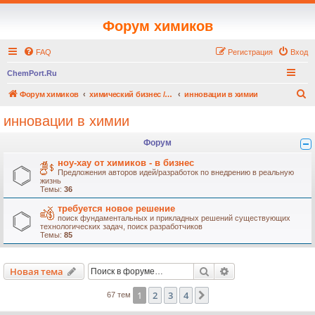
Форум химиков
FAQ
Регистрация
Вход
ChemPort.Ru
П
Форум химиков
химический бизнес / chemical business
инновации в химии
о
инновации в химии
и
Форум
с
к
ноу-хау от химиков - в бизнес
Предложения авторов идей/разработок по внедрению в реальную
жизнь
Темы:
36
требуется новое решение
поиск фундаментальных и прикладных решений существующих
технологических задач, поиск разработчиков
Темы:
85
Поиск
Расширенный пои
Новая тема
1
2
3
4
След.
67 тем