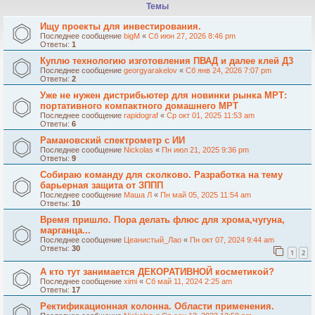
Темы
Ищу проекты для инвестирования.
Последнее сообщение
bigM
«
Сб июн 27, 2026 8:46 pm
Ответы:
1
Куплю технологию изготовления ПВАД и далее клей Д3
Последнее сообщение
georgyarakelov
«
Сб янв 24, 2026 7:07 pm
Ответы:
2
Уже не нужен дистрибьютер для новинки рынка МРТ:
портативного компактного домашнего МРТ
Последнее сообщение
rapidograf
«
Ср окт 01, 2025 11:53 am
Ответы:
6
Рамановский спектрометр с ИИ
Последнее сообщение
Nickolas
«
Пн июл 21, 2025 9:36 pm
Ответы:
9
Собираю команду для сколково. Разработка на тему
барьерная защита от ЗППП
Последнее сообщение
Маша Л
«
Пн май 05, 2025 11:54 am
Ответы:
10
Время пришло. Пора делать флюс для хрома,чугуна,
марганца...
Последнее сообщение
Цеанистый_Лао
«
Пн окт 07, 2024 9:44 am
Ответы:
30
1
2
А кто тут занимается ДЕКОРАТИВНОЙ косметикой?
Последнее сообщение
ximi
«
Сб май 11, 2024 2:25 am
Ответы:
17
Ректификационная колонна. Области применения.